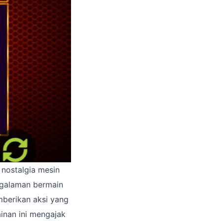
nostalgia mesin
ngalaman bermain
mberikan aksi yang
inan ini mengajak