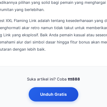
dikannya pilihan yang solid bagi pemain yang menghargai 
rumitan yang berlebihan.
est XXL Flaming Link adalah tentang kesederhanaan yang dit
menghormati akar retro namun tidak takut untuk memberik
ing Link yang eksplosif. Baik Anda pemain kasual atau seseo
mahami alur dari simbol dasar hingga fitur bonus akan m
utaran dengan lebih baik.
Suka artikel ini? Coba
ttt888
Unduh Gratis