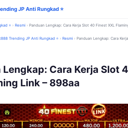
rending JP Anti Rungkad ⭐
ngkad ⭐
›
Resmi
›
Panduan Lengkap: Cara Kerja Slot 40 Finest XXL Flamin
tt888 Trending JP Anti Rungkad ⭐
›
Resmi
›
Panduan Lengkap: Cara Kerja
Lengkap: Cara Kerja Slot 4
ing Link – 898aa