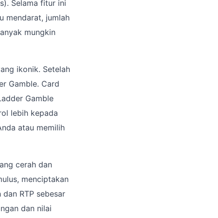
s). Selama fitur ini
ru mendarat, jumlah
ebanyak mungkin
ng ikonik. Setelah
er Gamble. Card
 Ladder Gamble
ol lebih kepada
nda atau memilih
yang cerah dan
 mulus, menciptakan
h dan RTP sebesar
ngan dan nilai