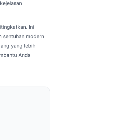
kejelasan
ingkatkan. Ini
an sentuhan modern
rang yang lebih
embantu Anda