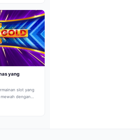
mas yang
rmainan slot yang
l mewah dengan
10,000 X Gold...