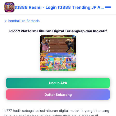
ttt888 Resmi - Login ttt888 Trending JP Anti Rungkad ⭐
← Kembali ke Beranda
id777: Platform Hiburan Digital Terlengkap dan Inovatif
Unduh APK
Daftar Sekarang
id777 hadir sebagai solusi hiburan digital mutakhir yang dirancang
khusus untuk memenuhi kebutuhan gaya hidup modern di