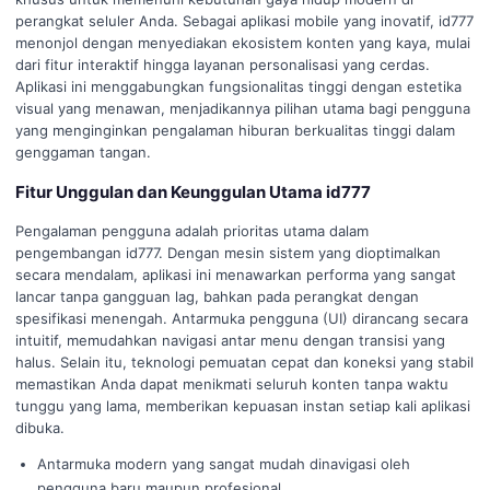
perangkat seluler Anda. Sebagai aplikasi mobile yang inovatif, id777
menonjol dengan menyediakan ekosistem konten yang kaya, mulai
dari fitur interaktif hingga layanan personalisasi yang cerdas.
Aplikasi ini menggabungkan fungsionalitas tinggi dengan estetika
visual yang menawan, menjadikannya pilihan utama bagi pengguna
yang menginginkan pengalaman hiburan berkualitas tinggi dalam
genggaman tangan.
Fitur Unggulan dan Keunggulan Utama id777
Pengalaman pengguna adalah prioritas utama dalam
pengembangan id777. Dengan mesin sistem yang dioptimalkan
secara mendalam, aplikasi ini menawarkan performa yang sangat
lancar tanpa gangguan lag, bahkan pada perangkat dengan
spesifikasi menengah. Antarmuka pengguna (UI) dirancang secara
intuitif, memudahkan navigasi antar menu dengan transisi yang
halus. Selain itu, teknologi pemuatan cepat dan koneksi yang stabil
memastikan Anda dapat menikmati seluruh konten tanpa waktu
tunggu yang lama, memberikan kepuasan instan setiap kali aplikasi
dibuka.
Antarmuka modern yang sangat mudah dinavigasi oleh
pengguna baru maupun profesional.